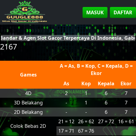
MASUK
DAFTAR
Bandar & Agen Slot Gacor Terpercaya Di Indonesia, G
2167
A = As, B = Kop, C = Kepala, D =
Ekor
Games
As
Kop
Kepala
Ekor
4D
2
1
6
7
3D Belakang
-
1
6
7
2D Belakang
-
-
6
7
21 = 12
26 = 62
27 = 72
16 = 61
Colok Bebas 2D
17 = 71
67 = 76