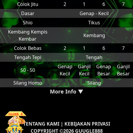
Colok Jitu
2
1
6
7
Dasar
Genap - Kecil
Shio
Tikus
Kembang Kempis
Kembang
Kembar
Colok Bebas
2
1
6
7
Tengah Tepi
Tengah
Genap
Ganjil
Genap
Ganjil
50 - 50
Kecil
Kecil
Besar
Besar
Silang Homo
Silang
More Info ▼
TENTANG KAMI
|
KEBIJAKAN PRIVASI
COPYRIGHT ©2026 GUUGLE888