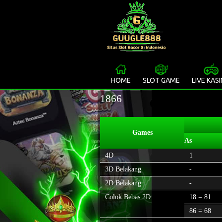
HOME
SLOT GAME
LIVE KAS
1866
Games
As
4D
1
3D Belakang
-
2D Belakang
-
Colok Bebas 2D
18 = 81
86 = 68