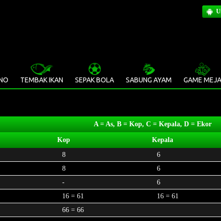
U
INO
TEMBAK IKAN
SEPAK BOLA
SABUNG AYAM
GAME MEJ
A = As, B = Kop, C = Kepala, D = Ekor
Kop
Kepala
8
6
8
6
-
6
16 = 61
16 = 61
66 = 66