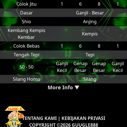
Colok Jitu
1
6
8
1
Dasar
Ganjil - Besar
Shio
Anjing
Kembang Kempis
Kempis
Kembar
Colok Bebas
1
6
8
1
Tengah Tepi
Tepi
Ganjil
Genap
Genap
Ganjil
50 - 50
Kecil
Besar
Besar
Kecil
Silang Homo
Silang
More Info ▼
TENTANG KAMI
|
KEBIJAKAN PRIVASI
COPYRIGHT ©2026 GUUGLE888