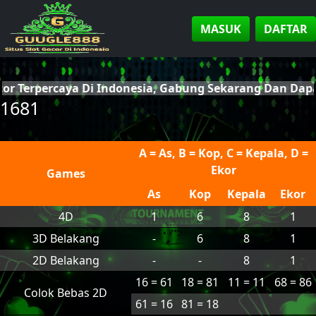
MASUK
DAFTAR
cor Terpercaya Di Indonesia, Gabung Sekarang Dan Da
1681
A = As, B = Kop, C = Kepala, D =
Ekor
Games
As
Kop
Kepala
Ekor
4D
1
6
8
1
3D Belakang
-
6
8
1
2D Belakang
-
-
8
1
16 = 61
18 = 81
11 = 11
68 = 86
Colok Bebas 2D
61 = 16
81 = 18