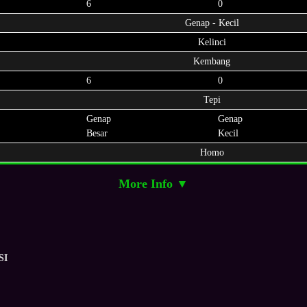
6
0
Genap - Kecil
Kelinci
Kembang
6
0
Tepi
Genap
Genap
Besar
Kecil
Homo
More Info ▼
SI