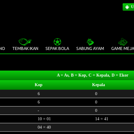
U
INO
TEMBAK IKAN
SEPAK BOLA
SABUNG AYAM
GAME MEJ
A = As, B = Kop, C = Kepala, D = Ekor
Kop
Kepala
6
0
6
0
-
0
10 = 01
14 = 41
04 = 40