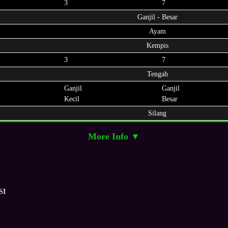
3
7
Ganjil - Besar
Ayam
Kempis
3
7
Tengah
Ganjil
Ganjil
Kecil
Besar
Silang
More Info ▼
SI