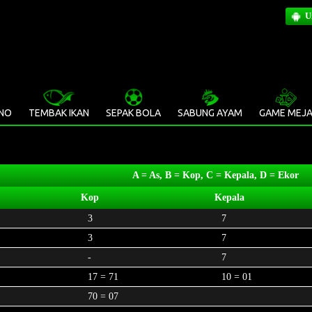
U
INO
TEMBAK IKAN
SEPAK BOLA
SABUNG AYAM
GAME MEJ
A = As, B = Kop, C = Kepala, D = Ekor
Kop
Kepala
3
7
3
7
-
7
17 = 71
10 = 01
70 = 07