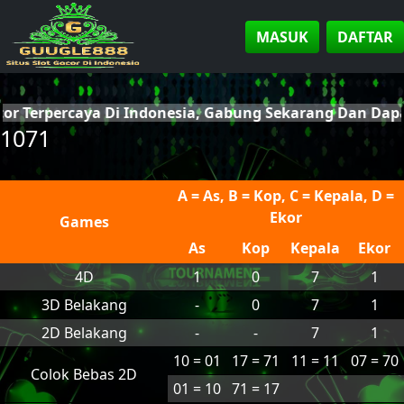
MASUK
DAFTAR
cor Terpercaya Di Indonesia, Gabung Sekarang Dan Da
1071
A = As, B = Kop, C = Kepala, D =
Ekor
Games
As
Kop
Kepala
Ekor
4D
1
0
7
1
3D Belakang
-
0
7
1
2D Belakang
-
-
7
1
10 = 01
17 = 71
11 = 11
07 = 70
Colok Bebas 2D
01 = 10
71 = 17