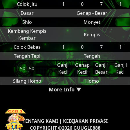
Colok Jitu
1
0
7
1
Dasar
Genap - Besar
Shio
Monyet
Kembang Kempis
Kempis
Kembar
Colok Bebas
1
0
7
1
Tengah Tepi
Tengah
Ganjil
Genap
Ganjil
Ganjil
50 - 50
Kecil
Kecil
Besar
Kecil
Silang Homo
Homo
More Info ▼
TENTANG KAMI
|
KEBIJAKAN PRIVASI
COPYRIGHT ©2026 GUUGLE888