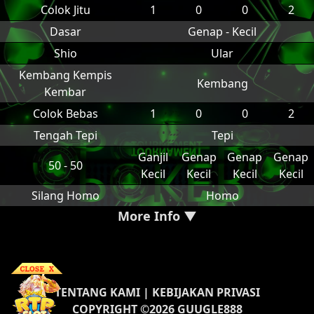
Colok Jitu
1
0
0
2
Dasar
Genap - Kecil
Shio
Ular
Kembang Kempis
Kembang
Kembar
Colok Bebas
1
0
0
2
Tengah Tepi
Tepi
Ganjil
Genap
Genap
Genap
50 - 50
Kecil
Kecil
Kecil
Kecil
Silang Homo
Homo
More Info ▼
TENTANG KAMI
|
KEBIJAKAN PRIVASI
COPYRIGHT ©2026 GUUGLE888