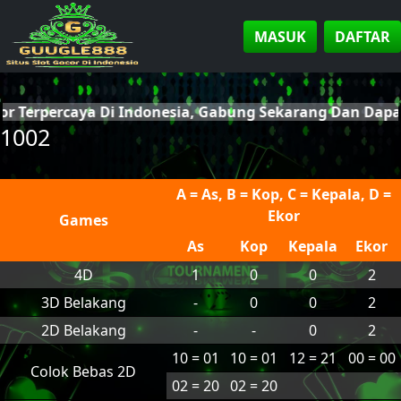
MASUK
DAFTAR
cor Terpercaya Di Indonesia, Gabung Sekarang Dan Da
1002
A = As, B = Kop, C = Kepala, D =
Ekor
Games
As
Kop
Kepala
Ekor
4D
1
0
0
2
3D Belakang
-
0
0
2
2D Belakang
-
-
0
2
10 = 01
10 = 01
12 = 21
00 = 00
Colok Bebas 2D
02 = 20
02 = 20