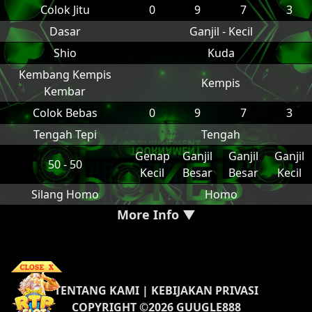
Colok Jitu
0
9
7
3
Dasar
Ganjil - Kecil
Shio
Kuda
Kembang Kempis
Kempis
Kembar
Colok Bebas
0
9
7
3
Tengah Tepi
Tengah
Genap
Ganjil
Ganjil
Ganjil
50 - 50
Kecil
Besar
Besar
Kecil
Silang Homo
Homo
More Info ▼
TENTANG KAMI
|
KEBIJAKAN PRIVASI
COPYRIGHT ©2026 GUUGLE888