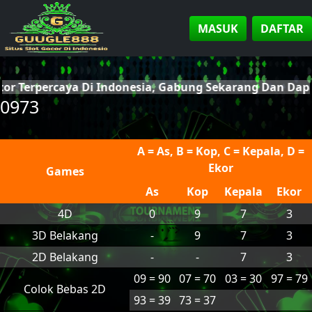
MASUK
DAFTAR
cor Terpercaya Di Indonesia, Gabung Sekarang Dan Da
0973
A = As, B = Kop, C = Kepala, D =
Ekor
Games
As
Kop
Kepala
Ekor
4D
0
9
7
3
3D Belakang
-
9
7
3
2D Belakang
-
-
7
3
09 = 90
07 = 70
03 = 30
97 = 79
Colok Bebas 2D
93 = 39
73 = 37