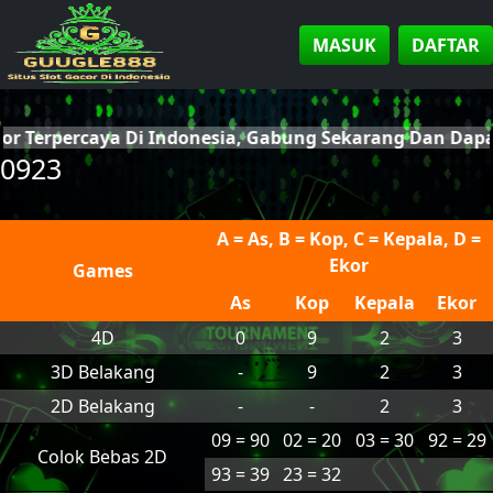
MASUK
DAFTAR
cor Terpercaya Di Indonesia, Gabung Sekarang Dan Da
0923
A = As, B = Kop, C = Kepala, D =
Ekor
Games
As
Kop
Kepala
Ekor
4D
0
9
2
3
3D Belakang
-
9
2
3
2D Belakang
-
-
2
3
09 = 90
02 = 20
03 = 30
92 = 29
Colok Bebas 2D
93 = 39
23 = 32