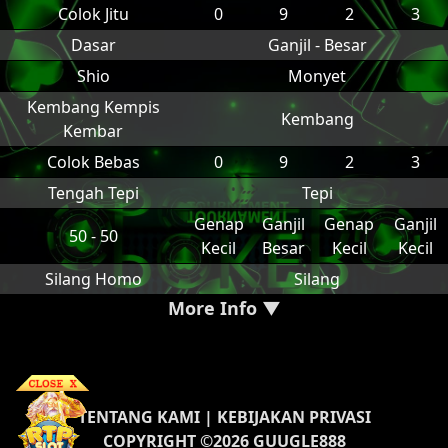
Colok Jitu
0
9
2
3
Dasar
Ganjil - Besar
Shio
Monyet
Kembang Kempis
Kembang
Kembar
Colok Bebas
0
9
2
3
Tengah Tepi
Tepi
Genap
Ganjil
Genap
Ganjil
50 - 50
Kecil
Besar
Kecil
Kecil
Silang Homo
Silang
More Info ▼
TENTANG KAMI
|
KEBIJAKAN PRIVASI
COPYRIGHT ©2026 GUUGLE888