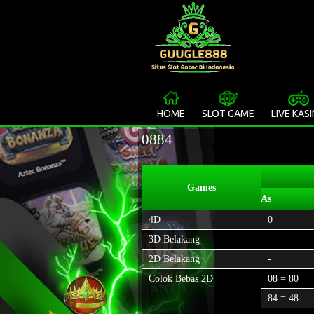
HOME
SLOT GAME
LIVE KAS
0884
Games
As
4D
0
3D Belakang
-
2D Belakang
-
Colok Bebas 2D
08 = 80
84 = 48