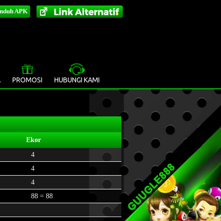
nduh APK
»
A
PROMOSI
HUBUNGI KAMI
Ekor
4
4
4
88 = 88