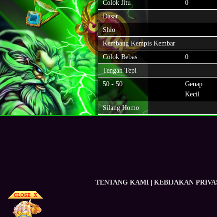
Colok Jitu
0
Dasar
Shio
Kembang Kempis Kembar
Colok Bebas
0
Tengah Tepi
50 - 50
Genap
Kecil
Silang Homo
TENTANG KAMI
|
KEBIJAKAN PRIVA