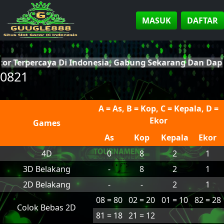
MASUK
DAFTAR
cor Terpercaya Di Indonesia, Gabung Sekarang Dan Da
0821
A = As, B = Kop, C = Kepala, D =
Ekor
Games
As
Kop
Kepala
Ekor
4D
0
8
2
1
3D Belakang
-
8
2
1
2D Belakang
-
-
2
1
08 = 80
02 = 20
01 = 10
82 = 28
Colok Bebas 2D
81 = 18
21 = 12