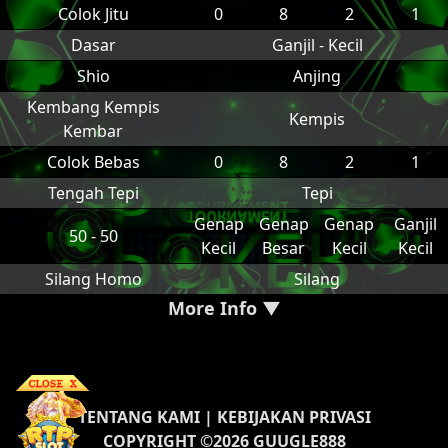
Colok Jitu
0
8
2
1
Dasar
Ganjil - Kecil
Shio
Anjing
Kembang Kempis
Kempis
Kembar
Colok Bebas
0
8
2
1
Tengah Tepi
Tepi
Genap
Genap
Genap
Ganjil
50 - 50
Kecil
Besar
Kecil
Kecil
Silang Homo
Silang
More Info ▼
TENTANG KAMI
|
KEBIJAKAN PRIVASI
COPYRIGHT ©2026 GUUGLE888