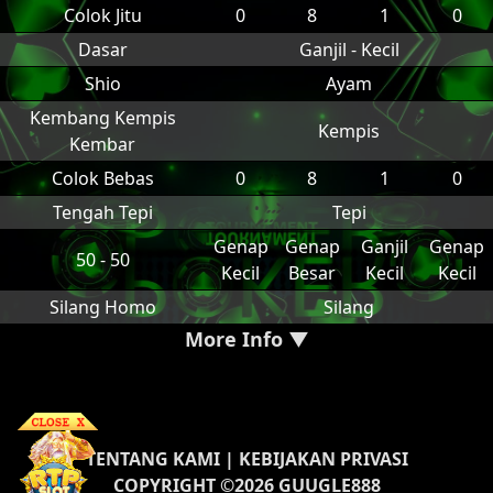
Colok Jitu
0
8
1
0
Dasar
Ganjil - Kecil
Shio
Ayam
Kembang Kempis
Kempis
Kembar
Colok Bebas
0
8
1
0
Tengah Tepi
Tepi
Genap
Genap
Ganjil
Genap
50 - 50
Kecil
Besar
Kecil
Kecil
Silang Homo
Silang
More Info ▼
TENTANG KAMI
|
KEBIJAKAN PRIVASI
COPYRIGHT ©2026 GUUGLE888