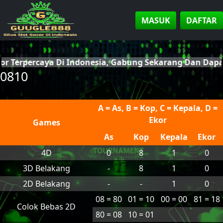
MASUK
DAFTAR
cor Terpercaya Di Indonesia, Gabung Sekarang Dan Dap
0810
A = As, B = Kop, C = Kepala, D =
Ekor
Games
As
Kop
Kepala
Ekor
4D
0
8
1
0
3D Belakang
-
8
1
0
2D Belakang
-
-
1
0
08 = 80
01 = 10
00 = 00
81 = 18
Colok Bebas 2D
80 = 08
10 = 01