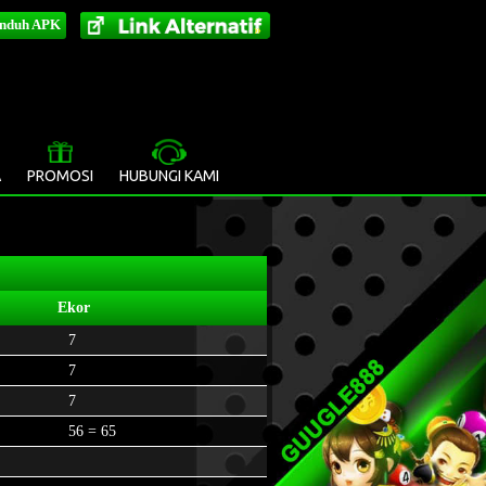
nduh APK
»
A
PROMOSI
HUBUNGI KAMI
Ekor
7
7
7
56 = 65