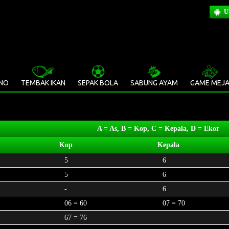
U
INO
TEMBAK IKAN
SEPAK BOLA
SABUNG AYAM
GAME MEJ
A = As, B = Kop, C = Kepala, D = Ekor
Kop
Kepala
5
6
5
6
-
6
06 = 60
07 = 70
67 = 76