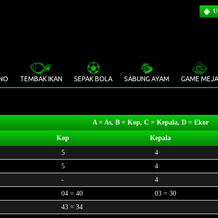
U
INO
TEMBAK IKAN
SEPAK BOLA
SABUNG AYAM
GAME MEJ
A = As, B = Kop, C = Kepala, D = Ekor
Kop
Kepala
5
4
5
4
-
4
04 = 40
03 = 30
43 = 34