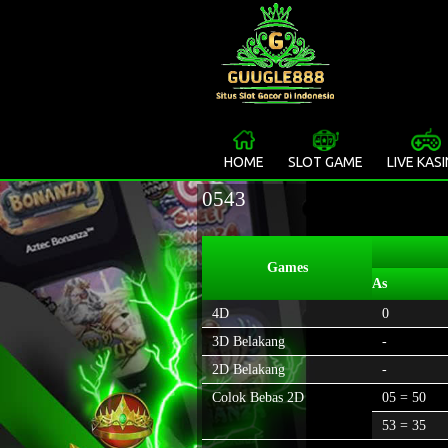
HOME
SLOT GAME
LIVE KAS
0543
Games
As
4D
0
3D Belakang
-
2D Belakang
-
Colok Bebas 2D
05 = 50
53 = 35