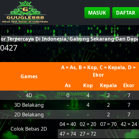
MASUK
DAFTAR
cor Terpercaya Di Indonesia, Gabung Sekarang Dan Da
0427
A = As, B = Kop, C = Kepala, D =
Ekor
Games
As
Kop
Kepala
Ekor
4D
0
4
2
7
3D Belakang
-
4
2
7
2D Belakang
-
-
2
7
04 = 40
02 = 20
07 = 70
42 = 24
Colok Bebas 2D
47 = 74
27 = 72