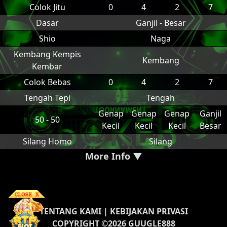
Colok Jitu
0
4
2
7
Dasar
Ganjil - Besar
Shio
Naga
Kembang Kempis
Kembang
Kembar
Colok Bebas
0
4
2
7
Tengah Tepi
Tengah
Genap
Genap
Genap
Ganjil
50 - 50
Kecil
Kecil
Kecil
Besar
Silang Homo
Silang
More Info ▼
TENTANG KAMI
|
KEBIJAKAN PRIVASI
COPYRIGHT ©2026 GUUGLE888