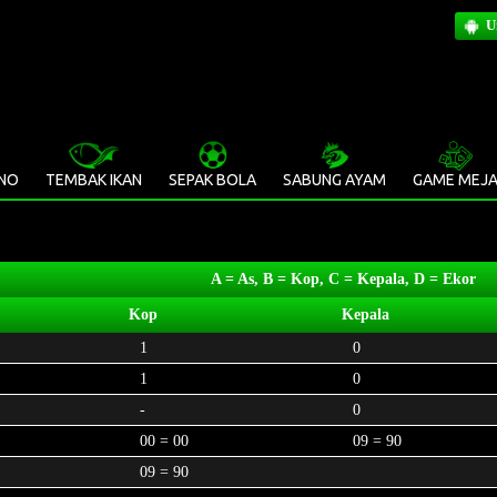
U
INO
TEMBAK IKAN
SEPAK BOLA
SABUNG AYAM
GAME MEJ
A = As, B = Kop, C = Kepala, D = Ekor
Kop
Kepala
1
0
1
0
-
0
00 = 00
09 = 90
09 = 90