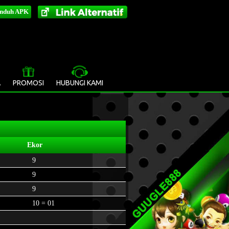
nduh APK
»
A
PROMOSI
HUBUNGI KAMI
Ekor
9
9
9
10 = 01