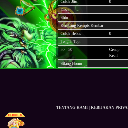
Colok Jitu
0
Dasar
Shio
Kembang Kempis Kembar
Colok Bebas
0
Tengah Tepi
50 - 50
Genap
Kecil
Silang Homo
TENTANG KAMI
|
KEBIJAKAN PRIVA