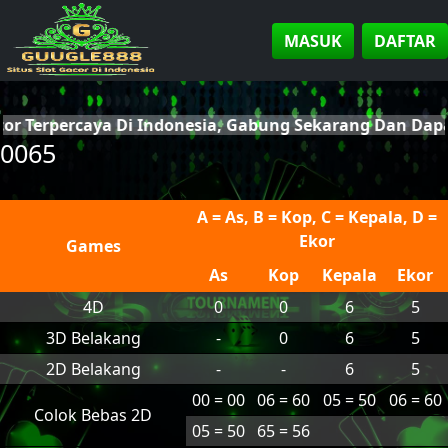
MASUK
DAFTAR
cor Terpercaya Di Indonesia, Gabung Sekarang Dan Da
0065
A = As, B = Kop, C = Kepala, D =
Ekor
Games
As
Kop
Kepala
Ekor
4D
0
0
6
5
3D Belakang
-
0
6
5
2D Belakang
-
-
6
5
00 = 00
06 = 60
05 = 50
06 = 60
Colok Bebas 2D
05 = 50
65 = 56