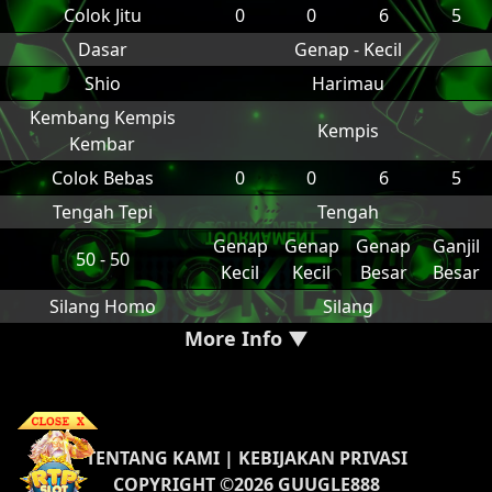
Colok Jitu
0
0
6
5
Dasar
Genap - Kecil
Shio
Harimau
Kembang Kempis
Kempis
Kembar
Colok Bebas
0
0
6
5
Tengah Tepi
Tengah
Genap
Genap
Genap
Ganjil
50 - 50
Kecil
Kecil
Besar
Besar
Silang Homo
Silang
More Info ▼
TENTANG KAMI
|
KEBIJAKAN PRIVASI
COPYRIGHT ©2026 GUUGLE888